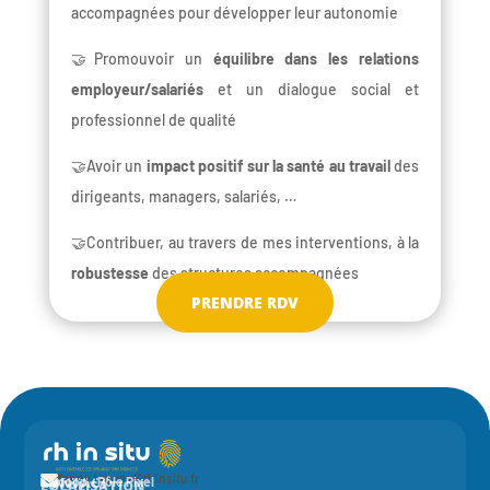
accompagnées pour développer leur autonomie
🤝Promouvoir un
équilibre dans les relations
employeur/salariés
et un dialogue social et
professionnel de qualité
🤝Avoir un
impact positif sur la santé au travail
des
dirigeants, managers, salariés, …
🤝Contribuer, au travers de mes interventions, à la
robustesse
des structures accompagnées
PRENDRE RDV
fanny.leguen@rhinsitu.fr

CONTACT
Elycoop - Pôle Pixel
LOCALISATION