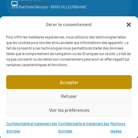
Prendre rendez-vous

26 B Rue Emile Decorps - 69100 VILLEURBANNE
Activité de la société coopérative
Elycoop
(SCOP SA à capital variable)
Gérer le consentement
-
SIREN 429 851 637 - NAF 7022Z - 429 851 637 RCS Lyon
Mentions légales
Pour offrir les meilleures expériences, nous utilisons des technologies telles
RH IN SITU - 2025 - TOUT DROITS RÉSERVÉS
Politique de Confidentialité
que les cookies pour stocker et/ou accéder aux informations des appareils. Le
fait de consentir à ces technologies nous permettra de traiter des données
telles que le comportement de navigation ou les ID uniques sur ce site. Le fait de
ne pas consentir ou de retirer son consentement peut avoir un effet négatif sur
certaines caractéristiques et fonctions.
Cliquez pour accepter les cookies marketing
Accepter
et activer ce contenu

Refuser

Voir les préférences

Confidentialité et traitement des
Confidentialité et traitement des
Mentions
données
données
légales