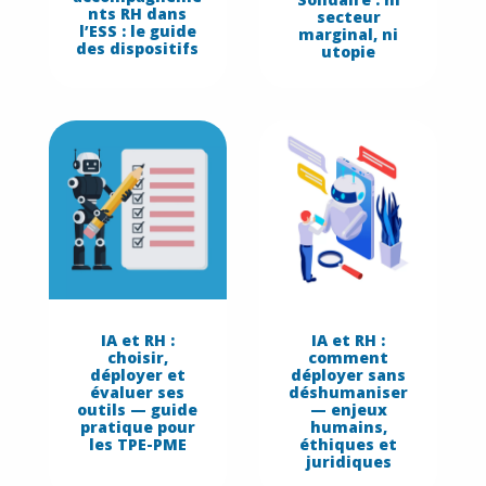
nts RH dans
secteur
l’ESS : le guide
marginal, ni
des dispositifs
utopie
IA et RH :
IA et RH :
choisir,
comment
déployer et
déployer sans
évaluer ses
déshumaniser
outils — guide
— enjeux
pratique pour
humains,
les TPE-PME
éthiques et
juridiques