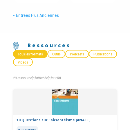
« Entrées Plus Anciennes
Ressources
Tous les formats
Outils
Podcasts
Publications
Vidéos
20
ressource(s) affichée(s) sur
50
10 Questions sur l’absentéisme [ANACT]
PUBLICATIONS