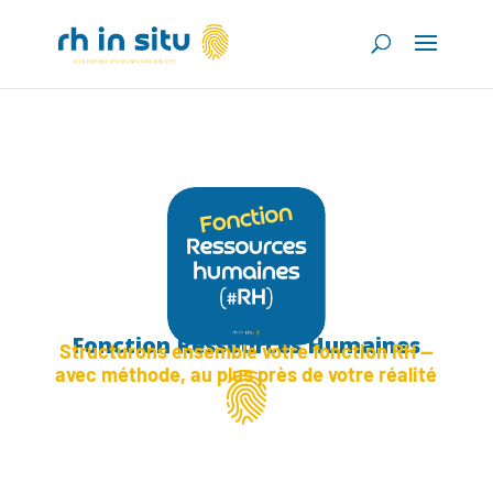
Fonction Ressources Humaines
Structurons ensemble votre fonction RH —
avec méthode, au plus près de votre réalité