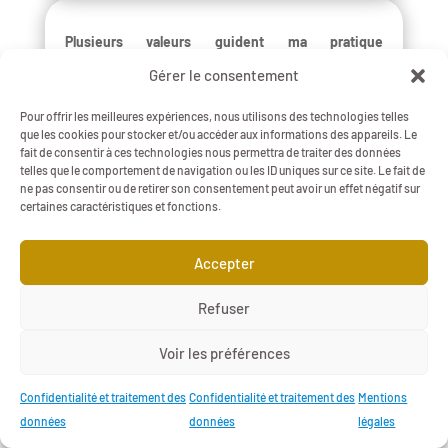
Plusieurs valeurs guident ma pratique
professionnelle :
Gérer le consentement
🤝Construire des
relations authentiques, basées
Pour offrir les meilleures expériences, nous utilisons des technologies telles
sur la confiance et la transparence
que les cookies pour stocker et/ou accéder aux informations des appareils. Le
fait de consentir à ces technologies nous permettra de traiter des données
🤝
Transmettre mes compétences
aux équipes
telles que le comportement de navigation ou les ID uniques sur ce site. Le fait de
ne pas consentir ou de retirer son consentement peut avoir un effet négatif sur
accompagnées pour développer leur autonomie
certaines caractéristiques et fonctions.
🤝Promouvoir un
équilibre dans les relations
Accepter
employeur/salariés
et un dialogue social et
professionnel de qualité
Refuser
🤝Avoir un
impact positif sur la santé au travail
des
Voir les préférences
dirigeants, managers, salariés, …
Confidentialité et traitement des
Confidentialité et traitement des
Mentions
🤝Contribuer, au travers de mes interventions, à la
données
données
légales
robustesse
des structures accompagnées