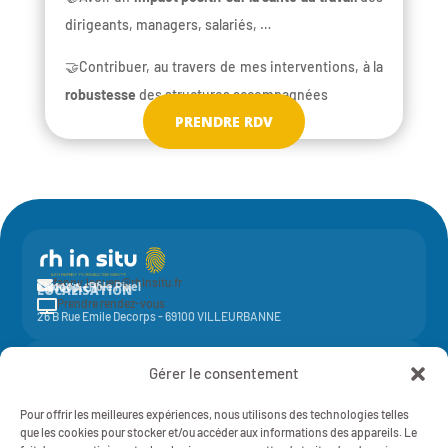
dirigeants, managers, salariés, …
🤝Contribuer, au travers de mes interventions, à la
robustesse
des structures accompagnées
PRENDRE RDV
fanny.leguen@rhinsitu.fr

CONTACT
Elycoop - Pôle Pixel
LOCALISATION
Prendre rendez-vous

26 B Rue Emile Decorps - 69100 VILLEURBANNE
Activité de la société coopérative
Elycoop
(SCOP SA à capital variable)
Gérer le consentement
-
SIREN 429 851 637 - NAF 7022Z - 429 851 637 RCS Lyon
Mentions légales
Pour offrir les meilleures expériences, nous utilisons des technologies telles
RH IN SITU - 2025 - TOUT DROITS RÉSERVÉS
Politique de Confidentialité
que les cookies pour stocker et/ou accéder aux informations des appareils. Le