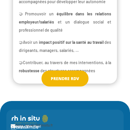
accompagnées pour développer leur autonomie
🤝Promouvoir un
équilibre dans les relations
employeur/salariés
et un dialogue social et
professionnel de qualité
🤝Avoir un
impact positif sur la santé au travail
des
dirigeants, managers, salariés, …
🤝Contribuer, au travers de mes interventions, à la
robustesse
des structures accompagnées
PRENDRE RDV
fanny.leguen@rhinsitu.fr

CONTACT
Elycoop - Pôle Pixel
LOCALISATION