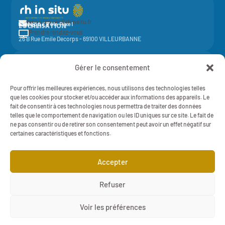
fanny.leguen@rhinsitu.fr

CONTACT
Elycoop - Pôle Pixel
LOCALISATION
Prendre rendez-vous

26 B Rue Emile Decorps - 69100 VILLEURBANNE
Activité de la société coopérative
Elycoop
(SCOP SA à capital variable)
Gérer le consentement
-
SIREN 429 851 637 - NAF 7022Z - 429 851 637 RCS Lyon
Mentions légales
Pour offrir les meilleures expériences, nous utilisons des technologies telles
RH IN SITU - 2025 - TOUT DROITS RÉSERVÉS
Politique de Confidentialité
que les cookies pour stocker et/ou accéder aux informations des appareils. Le
fait de consentir à ces technologies nous permettra de traiter des données
telles que le comportement de navigation ou les ID uniques sur ce site. Le fait de
ne pas consentir ou de retirer son consentement peut avoir un effet négatif sur
certaines caractéristiques et fonctions.
Cliquez pour accepter les cookies marketing
Accepter
et activer ce contenu

Refuser

Voir les préférences