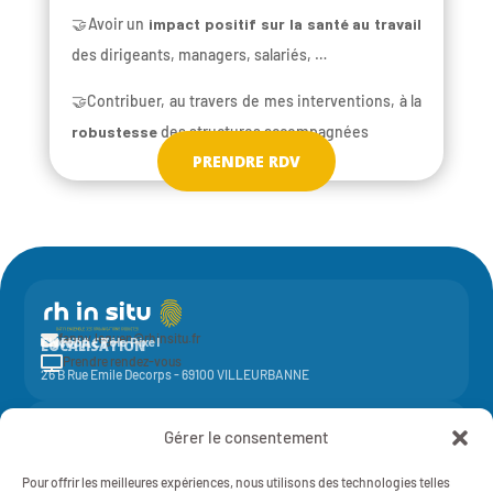
🤝Avoir un
impact positif sur la santé au travail
des dirigeants, managers, salariés, …
🤝Contribuer, au travers de mes interventions, à la
robustesse
des structures accompagnées
PRENDRE RDV
fanny.leguen@rhinsitu.fr

CONTACT
Elycoop - Pôle Pixel
LOCALISATION
Prendre rendez-vous

26 B Rue Emile Decorps - 69100 VILLEURBANNE
Activité de la société coopérative
Elycoop
(SCOP SA à capital variable)
Gérer le consentement
-
SIREN 429 851 637 - NAF 7022Z - 429 851 637 RCS Lyon
Mentions légales
Pour offrir les meilleures expériences, nous utilisons des technologies telles
RH IN SITU - 2025 - TOUT DROITS RÉSERVÉS
Politique de Confidentialité