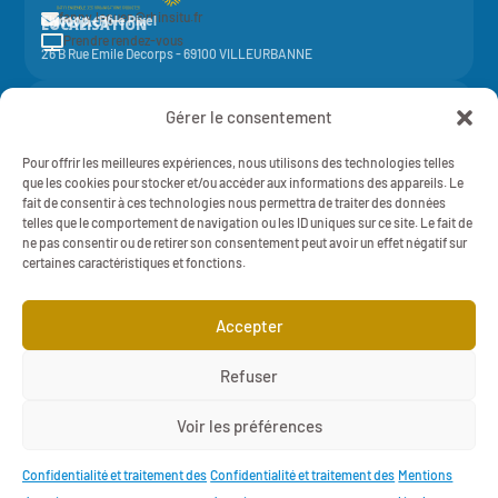
fanny.leguen@rhinsitu.fr

CONTACT
Elycoop - Pôle Pixel
LOCALISATION
Prendre rendez-vous

26 B Rue Emile Decorps - 69100 VILLEURBANNE
Activité de la société coopérative
Elycoop
(SCOP SA à capital variable)
Gérer le consentement
-
SIREN 429 851 637 - NAF 7022Z - 429 851 637 RCS Lyon
Mentions légales
Pour offrir les meilleures expériences, nous utilisons des technologies telles
RH IN SITU - 2025 - TOUT DROITS RÉSERVÉS
Politique de Confidentialité
que les cookies pour stocker et/ou accéder aux informations des appareils. Le
fait de consentir à ces technologies nous permettra de traiter des données
telles que le comportement de navigation ou les ID uniques sur ce site. Le fait de
ne pas consentir ou de retirer son consentement peut avoir un effet négatif sur
certaines caractéristiques et fonctions.
Cliquez pour accepter les cookies marketing
Accepter
et activer ce contenu

Refuser

Voir les préférences

Confidentialité et traitement des
Confidentialité et traitement des
Mentions