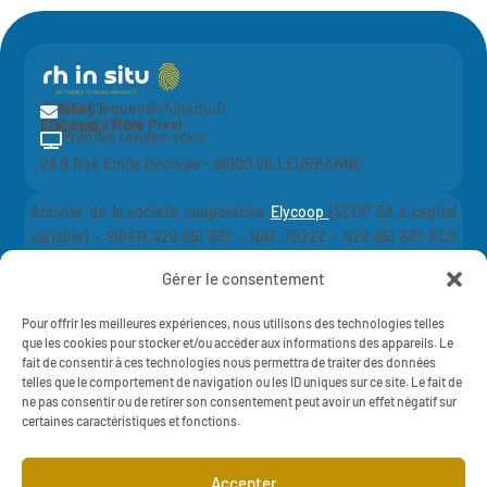
fanny.leguen@rhinsitu.fr
CONTACT

Elycoop - Pôle Pixel
LOCALISATION
Prendre rendez-vous

26 B Rue Emile Decorps - 69100 VILLEURBANNE
Activité de la société coopérative
Elycoop
(SCOP SA à capital
variable) -
SIREN 429 851 637 - NAF 7022Z - 429 851 637 RCS
Lyon
Gérer le consentement
Mentions légales
Politique de Confidentialité
Pour offrir les meilleures expériences, nous utilisons des technologies telles
RH IN SITU - 2025 - Tout droits réservés
que les cookies pour stocker et/ou accéder aux informations des appareils. Le
fait de consentir à ces technologies nous permettra de traiter des données
telles que le comportement de navigation ou les ID uniques sur ce site. Le fait de
ne pas consentir ou de retirer son consentement peut avoir un effet négatif sur
certaines caractéristiques et fonctions.
Cliquez pour accepter les cookies marketing
Accepter