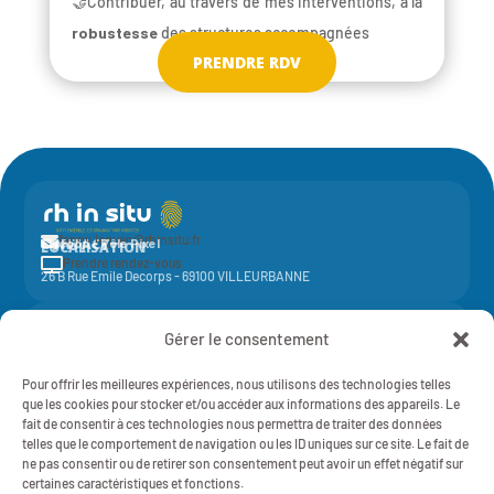
🤝Contribuer, au travers de mes interventions, à la
robustesse
des structures accompagnées
PRENDRE RDV
fanny.leguen@rhinsitu.fr

CONTACT
Elycoop - Pôle Pixel
LOCALISATION
Prendre rendez-vous

26 B Rue Emile Decorps - 69100 VILLEURBANNE
Activité de la société coopérative
Elycoop
(SCOP SA à capital variable)
Gérer le consentement
-
SIREN 429 851 637 - NAF 7022Z - 429 851 637 RCS Lyon
Mentions légales
Pour offrir les meilleures expériences, nous utilisons des technologies telles
RH IN SITU - 2025 - TOUT DROITS RÉSERVÉS
Politique de Confidentialité
que les cookies pour stocker et/ou accéder aux informations des appareils. Le
fait de consentir à ces technologies nous permettra de traiter des données
telles que le comportement de navigation ou les ID uniques sur ce site. Le fait de
ne pas consentir ou de retirer son consentement peut avoir un effet négatif sur
certaines caractéristiques et fonctions.