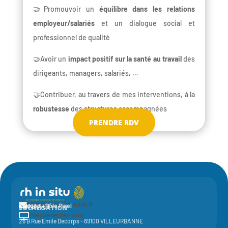
🤝Promouvoir un
équilibre dans les relations
employeur/salariés
et un dialogue social et
professionnel de qualité
🤝Avoir un
impact positif sur la santé au travail
des
dirigeants, managers, salariés, …
🤝Contribuer, au travers de mes interventions, à la
robustesse
des structures accompagnées
PRENDRE RDV
fanny.leguen@rhinsitu.fr

CONTACT
Elycoop - Pôle Pixel
LOCALISATION
Prendre rendez-vous

26 B Rue Emile Decorps - 69100 VILLEURBANNE