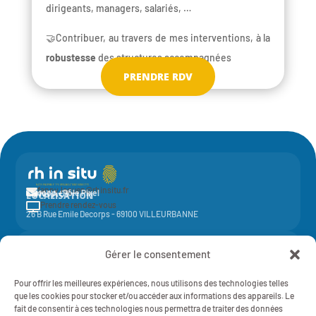
dirigeants, managers, salariés, …
🤝Contribuer, au travers de mes interventions, à la
robustesse
des structures accompagnées
PRENDRE RDV
fanny.leguen@rhinsitu.fr

CONTACT
Elycoop - Pôle Pixel
LOCALISATION
Prendre rendez-vous

26 B Rue Emile Decorps - 69100 VILLEURBANNE
Activité de la société coopérative
Elycoop
(SCOP SA à capital variable)
Gérer le consentement
-
SIREN 429 851 637 - NAF 7022Z - 429 851 637 RCS Lyon
Mentions légales
Pour offrir les meilleures expériences, nous utilisons des technologies telles
RH IN SITU - 2025 - TOUT DROITS RÉSERVÉS
Politique de Confidentialité
que les cookies pour stocker et/ou accéder aux informations des appareils. Le
fait de consentir à ces technologies nous permettra de traiter des données