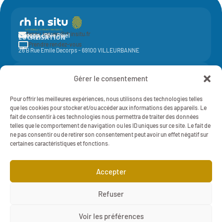
fanny.leguen@rhinsitu.fr

CONTACT
Elycoop - Pôle Pixel
LOCALISATION
Prendre rendez-vous

26 B Rue Emile Decorps - 69100 VILLEURBANNE
Activité de la société coopérative
Elycoop
(SCOP SA à capital variable)
Gérer le consentement
-
SIREN 429 851 637 - NAF 7022Z - 429 851 637 RCS Lyon
Mentions légales
Pour offrir les meilleures expériences, nous utilisons des technologies telles
RH IN SITU - 2025 - TOUT DROITS RÉSERVÉS
Politique de Confidentialité
que les cookies pour stocker et/ou accéder aux informations des appareils. Le
fait de consentir à ces technologies nous permettra de traiter des données
telles que le comportement de navigation ou les ID uniques sur ce site. Le fait de
ne pas consentir ou de retirer son consentement peut avoir un effet négatif sur
certaines caractéristiques et fonctions.
Cliquez pour accepter les cookies marketing
Accepter
et activer ce contenu

Refuser

Voir les préférences