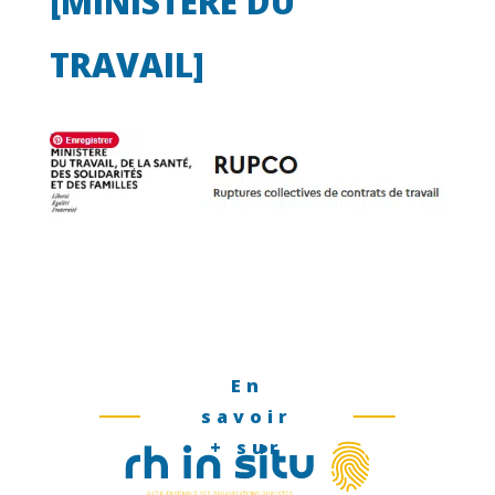
[MINISTERE DU
TRAVAIL]
En
savoir
+ sur