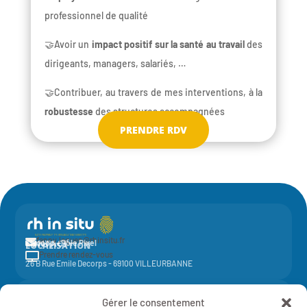
professionnel de qualité
🤝Avoir un
impact positif sur la santé au travail
des
dirigeants, managers, salariés, …
🤝Contribuer, au travers de mes interventions, à la
robustesse
des structures accompagnées
PRENDRE RDV
fanny.leguen@rhinsitu.fr

CONTACT
Elycoop - Pôle Pixel
LOCALISATION
Prendre rendez-vous

26 B Rue Emile Decorps - 69100 VILLEURBANNE
Activité de la société coopérative
Elycoop
(SCOP SA à capital variable)
Gérer le consentement
-
SIREN 429 851 637 - NAF 7022Z - 429 851 637 RCS Lyon