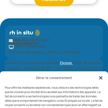
fanny.leguen@rhinsitu.fr
CONTACT

Elycoop - Pôle Pixel
LOCALISATION
Prendre rendez-vous

26 B Rue Emile Decorps - 69100 VILLEURBANNE
Activité de la société coopérative
Elycoop
(SCOP SA à capital
variable) -
SIREN 429 851 637 - NAF 7022Z - 429 851 637 RCS
Lyon
Gérer le consentement
Mentions légales
Politique de Confidentialité
Pour offrir les meilleures expériences, nous utilisons des technologies telles
RH IN SITU - 2025 - Tout droits réservés
que les cookies pour stocker et/ou accéder aux informations des appareils. Le
fait de consentir à ces technologies nous permettra de traiter des données
telles que le comportement de navigation ou les ID uniques sur ce site. Le fait de
ne pas consentir ou de retirer son consentement peut avoir un effet négatif sur