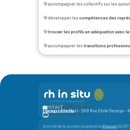
🎯accompagner les collectifs sur les ques
🎯développer les
compétences des représ
🎯
trouver les profils en adéquation avec l
🎯accompagner les
transitions profession
CONTACT
fanny.leguen@rhinsitu.fr

Elycoop - Pôle Pixel -
26 B Rue Emile Decorps -
LOCALISATION
Prendre rendez-vous

Activité de la société coopérative
Elycoop
(SCOP S