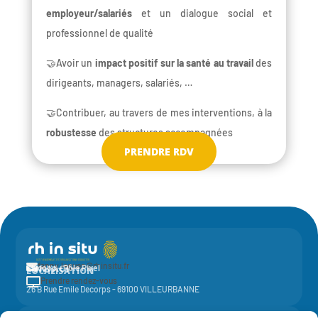
employeur/salariés
et un dialogue social et
professionnel de qualité
🤝Avoir un
impact positif sur la santé au travail
des
dirigeants, managers, salariés, …
🤝Contribuer, au travers de mes interventions, à la
robustesse
des structures accompagnées
PRENDRE RDV
fanny.leguen@rhinsitu.fr

CONTACT
Elycoop - Pôle Pixel
LOCALISATION
Prendre rendez-vous

26 B Rue Emile Decorps - 69100 VILLEURBANNE
Activité de la société coopérative
Elycoop
(SCOP SA à capital variable)