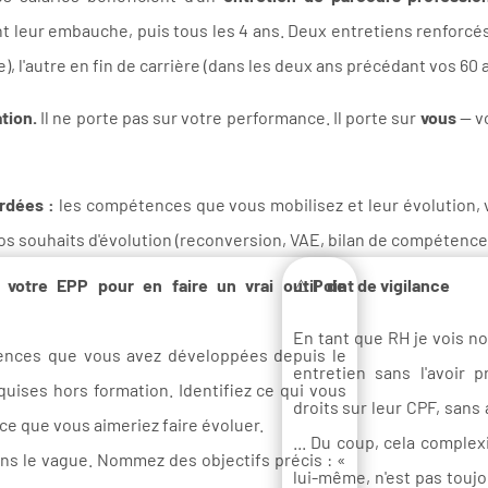
 leur embauche, puis tous les 4 ans. Deux entretiens renforcés s
), l'autre en fin de carrière (dans les deux ans précédant vos 60 
tion.
Il ne porte pas sur votre performance. Il porte sur
vous
— vo
rdées :
les compétences que vous mobilisez et leur évolution, 
os souhaits d'évolution (reconversion, VAE, bilan de compétences
 votre EPP pour en faire un vrai outil de
⚠️
Point de vigilance
En tant que RH je vois no
tences que vous avez développées depuis le
entretien sans l'avoir p
quises hors formation. Identifiez ce qui vous
droits sur leur CPF, sans 
 ce que vous aimeriez faire évoluer.
... Du coup, cela complexi
ans le vague. Nommez des objectifs précis : «
lui-même, n'est pas toujo