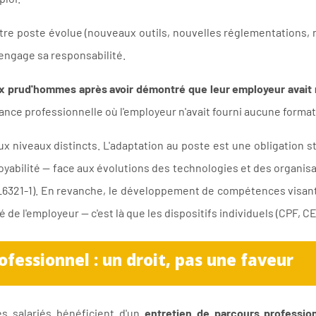
tre poste évolue (nouveaux outils, nouvelles réglementations, 
il engage sa responsabilité.
ux prud'hommes après avoir démontré que leur employeur avait 
ance professionnelle où l'employeur n'avait fourni aucune format
x niveaux distincts. L'adaptation au poste est une obligation st
oyabilité — face aux évolutions des technologies et des organisa
. L6321-1). En revanche, le développement de compétences visa
e l'employeur — c'est là que les dispositifs individuels (CPF, CEP
ofessionnel : un droit, pas une faveur
es salariés bénéficient d'un
entretien de parcours professio