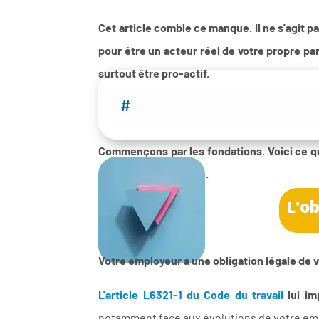
Cet article comble ce manque. Il ne s'agit 
pour être un acteur réel de votre propre pa
surtout être pro-actif.
#
Commençons par les fondations. Voici ce que 
soit votre ancienneté.
L'o
Votre employeur a une obligation légale de 
L'article L6321-1 du Code du travail
lui im
notamment face aux évolutions de votre emp