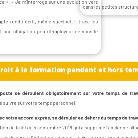
e », « Je m'interroge sur une évolution vers
dans les petites structur
e-rendu écrit, même succinct. Il trace les
 une olbigation pou rl'employeur de vous le
roit à la formation pendant et hors tem
 poste se déroulent obligatoirement sur votre temps de trav
 suivre sur votre temps personnel.
ec votre accord exprès, se dérouler en dehors du temps de trava
tion de la loi du 5 septembre 2018 qui a supprimé l'ancienne all
rais de garde d'enfant notamment), mais rien n'est prévu par déf