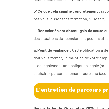
📍Ce que cela signifie concrètement :
si vo
pas vous laisser sans formation. S'il le fait, 
💡
Des salariés ont obtenu gain de cause a
des situations de licenciement pour insuffis
⚠️
Point de vigilance :
Cette obligation a deu
doit vous former. Le maintien de votre empl
— est également une obligation légale (art
souhaitez personnellement reste une faculté d
L'entretien de parcours pr
Depuis la loi du 24 octobre 2025
, tous l