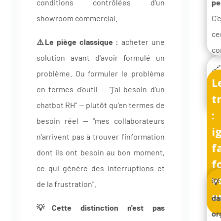
conditions contrôlées d'un
pe
showroom commercial.
C'
ce
⚠️Le piège classique :
acheter une
co
solution avant d'avoir formulé un
ce
🔗
problème. Ou formuler le problème
L
co
la
en termes d'outil — "j'ai besoin d'un
t
so
au
chatbot RH" — plutôt qu'en termes de
:
én
lir
besoin réel — "mes collaborateurs
cl
i
ro
n'arrivent pas à trouver l'information
c
f
ma
dont ils ont besoin au bon moment,
ve
f
mu
ce qui génère des interruptions et
out
v
co
💡
de la frustration".
o
l'I
d
L
💡Cette distinction n'est pas
la 
or
di