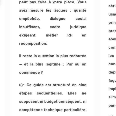
peut pas faire à votre place. Vous
séri
avez mesuré les risques : qualité
usa
empêchée, dialogue social
pri
insuffisant, cadre juridique
pre
exigeant, métier RH en
abo
recomposition.
com
les 
Il reste la question la plus redoutée
con
— et la plus légitime :
Par où on
dép
commence ?
faç
👉 Ce guide est structuré en cinq
impl
étapes séquentielles. Elles ne
s'i
supposent ni budget conséquent, ni
parl
compétence technique particulière,