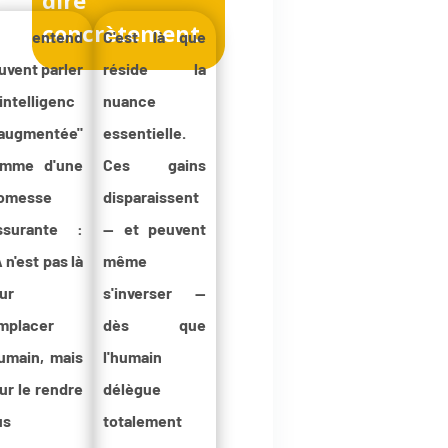
concrètement
n entend
C'est là que
uvent parler
réside la
"intelligenc
nuance
augmentée"
essentielle.
mme d'une
Ces gains
omesse
disparaissent
ssurante :
— et peuvent
A n'est pas là
même
ur
s'inverser —
mplacer
dès que
humain, mais
l'humain
ur le rendre
délègue
us
totalement