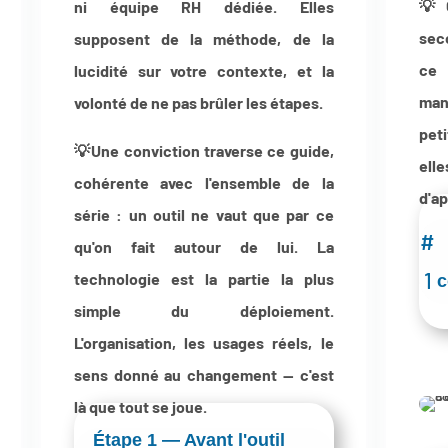
💡C
ni équipe RH dédiée. Elles
sec
supposent de la méthode, de la
ce 
lucidité sur votre contexte, et la
man
volonté de ne pas brûler les étapes.
pet
💡Une conviction traverse ce guide,
ell
cohérente avec l'ensemble de la
d'ap
série : un outil ne vaut que par ce
#
qu'on fait autour de lui. La
1
technologie est la partie la plus
c
simple du déploiement.
L'organisation, les usages réels, le
sens donné au changement — c'est
là que tout se joue.
Étape 1 — Avant l'outil