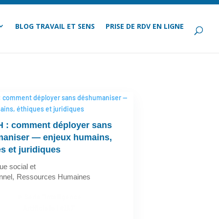
BLOG TRAVAIL ET SENS
PRISE DE RDV EN LIGNE
RH : comment déployer sans
aniser — enjeux humains,
s et juridiques
ue social et
nnel
Ressources Humaines
▶️ Série "Intelligence
Artificielle (#IA)"