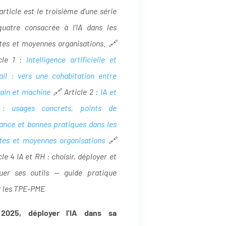
#3
article est le troisième d'une série
quatre consacrée à l'IA dans les
tes et moyennes organisations.
🔗
icle 1 :
Intelligence artificielle et
ail : vers une cohabitation entre
ain et machine
🔗 Article 2 :
IA et
: usages concrets, points de
lance et bonnes pratiques dans les
tes et moyennes organisations
🔗
cle 4 IA et RH : choisir, déployer et
luer ses outils — guide pratique
r les TPE-PME
2025, déployer l'IA dans sa