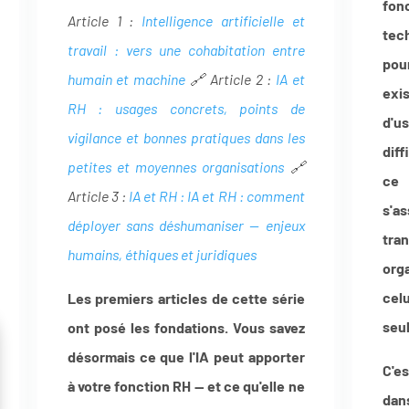
fo
Article 1 :
Intelligence artificielle et
tec
travail : vers une cohabitation entre
pou
humain et machine
🔗 Article 2 :
IA et
exis
RH : usages concrets, points de
d'u
vigilance et bonnes pratiques dans les
diff
petites et moyennes organisations
🔗
ce 
Article 3 :
IA et RH : IA et RH : comment
s'
déployer sans déshumaniser — enjeux
tra
humains, éthiques et juridiques
org
celu
Les premiers articles de cette série
seul
ont posé les fondations. Vous savez
désormais ce que l'IA peut apporter
C'es
à votre fonction RH — et ce qu'elle ne
dan