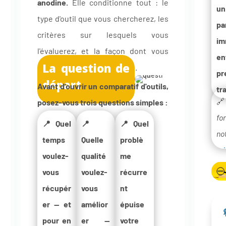
anodine.
Elle conditionne tout : le
u
co
type d'outil que vous chercherez, les
pa
d
critères sur lesquels vous
i
ré
l'évaluerez, et la façon dont vous
ent
va
La question de
mesurerez son utilité réelle.
pr
s
départ
Avant d'ouvrir un comparatif d'outils,
tra
co

posez-vous trois questions simples :
tra
Mc
fo
pr
📍Quel
📍
📍Quel
(2
no
c
temps
Quelle
problè
do
mi
dé
voulez-
qualité
me
un
pr
f
vous
voulez-
récurre
am
in
p
récupér
vous
nt
si
tr
pr
er — et
amélior
épuise
su
La
vo
pour en
er —
votre
de