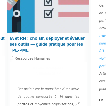
Cet 
de 
peti
Art
trav
out
IA et RH : choisir, déployer et évaluer
hum
ses outils — guide pratique pour les
TPE-PME
RH 
vigi
Ressources Humaines
peti
▶️ Série "Intelligence
Arti
Artificielle (#IA)"
éva
#4
pou
Cet article est le quatrième d'une série
de quatre consacrée à l'IA dans les
En 
petites et moyennes organisations.
🔗