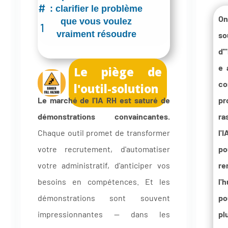
#
: clarifier le problème
O
que vous voulez
1
vraiment résoudre
so
d'
e 
Le piège de
co
l'outil-solution
Le marché de l'IA RH est saturé de
pr
démonstrations convaincantes.
ra
Chaque outil promet de transformer
l'I
votre recrutement, d'automatiser
po
votre administratif, d'anticiper vos
re
besoins en compétences. Et les
l'
démonstrations sont souvent
po
impressionnantes — dans les
pl