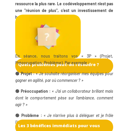
ressource la plus rare. Le codéveloppement n'est pas
une "réunion de plus", c'est un investissement de
haute rentabilité.
En séance, nous traitons vos « 3P » (Projet,
Préoccupation, Problème). Par exemple :
Quels problèmes peut-on résoudre ?
🟢 Projet :
« Je souhaite réorganiser mes équipes pour
gagner en agilité, par où commencer ? »
🟢 Préoccupation :
« J'ai un collaborateur brillant mais
dont le comportement pèse sur l'ambiance, comment
agir ? »
🟢 Problème :
« Je n'arrive plus à déléguer et je frôle
l'épuisement, comment retrouver du souffle ? »
Les 3 bénéfices immédiats pour vous