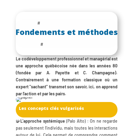
#
Fondements et méthodes
#
Le codéveloppement professionnel et managérial est
une approche québécoise née dans les années 80
(fondée par A. Payette et C. Champagne).
Contrairement à une formation classique où un
expert "sachant" transmet son savoir, ici, on apprend
par l'action et par les pairs.
Les concepts clés vulgarisés
🧩
L’approche systémique
(Palo Alto) : On ne regarde
pas seulement l'individu, mais toutes les interactions
autour de lui. Cela permet de comprendre comment