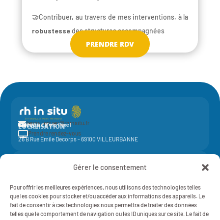
🤝Contribuer, au travers de mes interventions, à la
robustesse
des structures accompagnées
PRENDRE RDV
fanny.leguen@rhinsitu.fr

CONTACT
Elycoop - Pôle Pixel
LOCALISATION
Prendre rendez-vous

26 B Rue Emile Decorps - 69100 VILLEURBANNE
Activité de la société coopérative
Elycoop
(SCOP SA à capital variable)
Gérer le consentement
-
SIREN 429 851 637 - NAF 7022Z - 429 851 637 RCS Lyon
Mentions légales
Pour offrir les meilleures expériences, nous utilisons des technologies telles
RH IN SITU - 2025 - TOUT DROITS RÉSERVÉS
Politique de Confidentialité
que les cookies pour stocker et/ou accéder aux informations des appareils. Le
fait de consentir à ces technologies nous permettra de traiter des données
telles que le comportement de navigation ou les ID uniques sur ce site. Le fait de