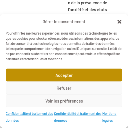
n de la prévalence de
l’anxiété et des états
dépressifsRisque
Gérer le consentement
accru de stress et de
troubles de santé
Pour offrir les meilleures expériences, nous utilisons des technologies telles
mentale pour les
que les cookies pour stocker et/ou accéder aux informations des appareils. Le
femmes et les salariés
fait de consentir à ces technologies nous permettra de traiter des données
telles que le comportement de navigation ou les ID uniques sur ce site. Le fait de
ayant des revenus
ne pas consentir ou de retirer son consentement peut avoir un effet négatif sur
faibles
certaines caractéristiques et fonctions.
Comportements de
Effets contradictoires
Accepter
santé-alimentation
contextuels
:Amélioration qualité
Refuser
des repas (préparation
à domicile)Risque
Voir les préférences
accru de grignotage
Confidentialité et traitement des
Confidentialité et traitement des
Mentions
Comportements de
Effets contradictoires
données
données
légales
santé-addictions
contextuels :Risque