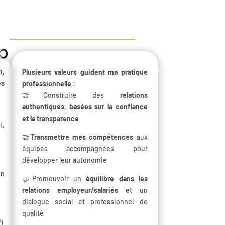
n,
Plusieurs valeurs guident ma pratique
es
professionnelle :
🤝Construire des
relations
authentiques, basées sur la confiance
et la transparence
H,
🤝
Transmettre mes compétences
aux
équipes accompagnées pour
développer leur autonomie
in
🤝Promouvoir un
équilibre dans les
relations employeur/salariés
et un
dialogue social et professionnel de
qualité
)