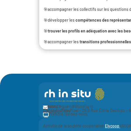
🎯accompagner les collectifs sur les questions
🎯développer les
compétences des représentan
🎯
trouver les profils en adéquation avec les be
🎯accompagner les
transitions professionnelle
fanny.leguen@rhinsitu.fr
CONTACT

Elycoop - Pôle Pixel -
26 B Rue Emile Decorps -
LOCALISATION
Prendre rendez-vous

Activité de la société coopérative
Elycoop
(SCOP 