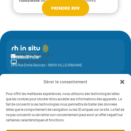
robustesse
des structures accompagnées
PRENDRE RDV
fanny.leguen@rhinsitu.fr

CONTACT
Elycoop - Pôle Pixel
LOCALISATION
Prendre rendez-vous

26 B Rue Emile Decorps - 69100 VILLEURBANNE
Activité de la société coopérative
Elycoop
(SCOP SA à capital variable)
Gérer le consentement
-
SIREN 429 851 637 - NAF 7022Z - 429 851 637 RCS Lyon
Mentions légales
Pour offrir les meilleures expériences, nous utilisons des technologies telles
RH IN SITU - 2025 - TOUT DROITS RÉSERVÉS
Politique de Confidentialité
que les cookies pour stocker et/ou accéder aux informations des appareils. Le
fait de consentir à ces technologies nous permettra de traiter des données
telles que le comportement de navigation ou les ID uniques sur ce site. Le fait de
ne pas consentir ou de retirer son consentement peut avoir un effet négatif sur
certaines caractéristiques et fonctions.