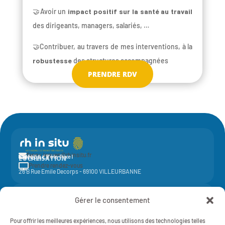
🤝Avoir un
impact positif sur la santé au travail
des dirigeants, managers, salariés, …
🤝Contribuer, au travers de mes interventions, à la
robustesse
des structures accompagnées
PRENDRE RDV
fanny.leguen@rhinsitu.fr

CONTACT
Elycoop - Pôle Pixel
LOCALISATION
Prendre rendez-vous

26 B Rue Emile Decorps - 69100 VILLEURBANNE
Activité de la société coopérative
Elycoop
(SCOP SA à capital variable)
Gérer le consentement
-
SIREN 429 851 637 - NAF 7022Z - 429 851 637 RCS Lyon
Mentions légales
Pour offrir les meilleures expériences, nous utilisons des technologies telles
RH IN SITU - 2025 - TOUT DROITS RÉSERVÉS
Politique de Confidentialité