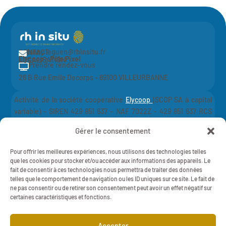
fanny.leguen@rhinsitu.fr
CONTACT

Elycoop - Pôle Pixel
LOCALISATION
Prendre rendez-vous

26 B Rue Emile Decorps - 69100 VILLEURBANNE
Activité de la société coopérative
Elycoop
(SCOP SA à capital
variable) -
SIREN 429 851 637 - NAF 7022Z - 429 851 637 RCS
Lyon
Gérer le consentement
Mentions légales
Politique de Confidentialité
Pour offrir les meilleures expériences, nous utilisons des technologies telles
RH IN SITU - 2025 - Tout droits réservés
que les cookies pour stocker et/ou accéder aux informations des appareils. Le
fait de consentir à ces technologies nous permettra de traiter des données
telles que le comportement de navigation ou les ID uniques sur ce site. Le fait de
ne pas consentir ou de retirer son consentement peut avoir un effet négatif sur
certaines caractéristiques et fonctions.
Cliquez pour accepter les cookies marketing
Accepter