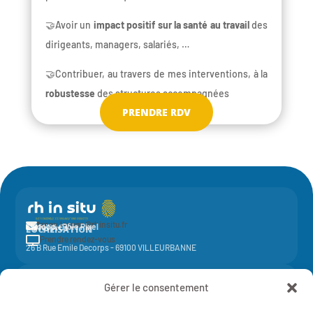
🤝Avoir un
impact positif sur la santé au travail
des
dirigeants, managers, salariés, …
🤝Contribuer, au travers de mes interventions, à la
robustesse
des structures accompagnées
PRENDRE RDV
fanny.leguen@rhinsitu.fr

CONTACT
Elycoop - Pôle Pixel
LOCALISATION
Prendre rendez-vous

26 B Rue Emile Decorps - 69100 VILLEURBANNE
Activité de la société coopérative
Elycoop
(SCOP SA à capital variable)
Gérer le consentement
-
SIREN 429 851 637 - NAF 7022Z - 429 851 637 RCS Lyon
Mentions légales