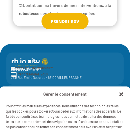
🤝Contribuer, au travers de mes interventions, à la
robustesse
des structures accompagnées
PRENDRE RDV
fanny.leguen@rhinsitu.fr

CONTACT
Elycoop - Pôle Pixel
LOCALISATION
Prendre rendez-vous

26 B Rue Emile Decorps - 69100 VILLEURBANNE
Activité de la société coopérative
Elycoop
(SCOP SA à capital variable)
Gérer le consentement
-
SIREN 429 851 637 - NAF 7022Z - 429 851 637 RCS Lyon
Mentions légales
Pour offrir les meilleures expériences, nous utilisons des technologies telles
RH IN SITU - 2025 - TOUT DROITS RÉSERVÉS
Politique de Confidentialité
que les cookies pour stocker et/ou accéder aux informations des appareils. Le
fait de consentir à ces technologies nous permettra de traiter des données
telles que le comportement de navigation ou les ID uniques sur ce site. Le fait de
ne pas consentir ou de retirer son consentement peut avoir un effet négatif sur