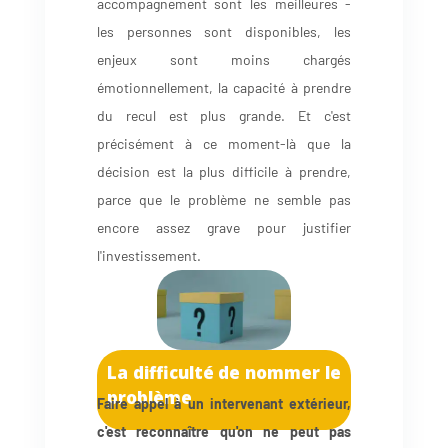
accompagnement sont les meilleures -
les personnes sont disponibles, les
enjeux sont moins chargés
émotionnellement, la capacité à prendre
du recul est plus grande. Et c'est
précisément à ce moment-là que la
décision est la plus difficile à prendre,
parce que le problème ne semble pas
encore assez grave pour justifier
l'investissement.
La difficulté de nommer le
problème
Faire appel à un intervenant extérieur,
c'est reconnaître qu'on ne peut pas