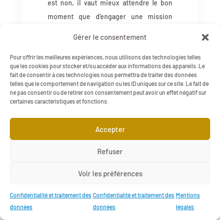
est non, il vaut mieux attendre le bon
moment que d'engager une mission
dans des conditions qui la condamnent.
Gérer le consentement
Pour offrir les meilleures expériences, nous utilisons des technologies telles
🤝
Votre structure envisage un
que les cookies pour stocker et/ou accéder aux informations des appareils. Le
accompagnement ?
fait de consentir à ces technologies nous permettra de traiter des données
telles que le comportement de navigation ou les ID uniques sur ce site. Le fait de
Depuis 2017, j'accompagne les petites et
ne pas consentir ou de retirer son consentement peut avoir un effet négatif sur
certaines caractéristiques et fonctions.
moyennes organisations, dont les
associations, sur leurs problématiques
Accepter
en lien avec le travail
Refuser
🤙
Contactez-moi pour en discuter
→
Prendre rendez-vous
Voir les préférences
Confidentialité et traitement des
Confidentialité et traitement des
Mentions
données
données
légales