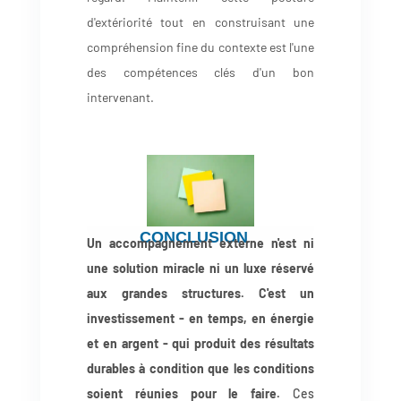
d'extériorité tout en construisant une
compréhension fine du contexte est l'une
des compétences clés d'un bon
intervenant.
CONCLUSION
Un accompagnement externe n'est ni
une solution miracle ni un luxe réservé
aux grandes structures. C'est un
investissement - en temps, en énergie
et en argent - qui produit des résultats
durables à condition que les conditions
soient réunies pour le faire.
Ces