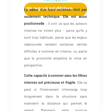
Un regard qui déplace
La valeur d'un tiers extérieur n'est pas
seulement technique. Elle est aussi
positionnelle
: il voit ce que les acteurs
internes ne voient plus - parce qu'ils y
sont trop habitués, parce que les enjeux
relationnels rendent certaines vérités
difficiles à nommer en interne, ou parce
que la proximité empêche la mise en
perspective.
Cette capacité à nommer sans les filtres
internes est précieuse et fragile
. Elle se
perd si l'intervenant s'immerge trop
longuement dans la structure sans
maintenir la distance qui permet le
regard. Maintenir cette posture