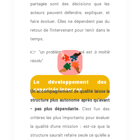
partagée sont des décisions que les
acteurs peuvent défendre, expliquer, et
faire évoluer. Elles ne dépendent pas du
retour de l'intervenant pour tenir dans le
temps.
👉
"un problème bien posé est à moitié
résolu"
Le développement des
capacités internes
Un accompagnement de qualité laisse la
structure plus autonome après qu'avant
- pas plus dépendante.
C'est l'un des
critères les plus importants pour évaluer
la qualité d'une mission : est-ce que la
structure saurait refaire seule ce qu'elle a