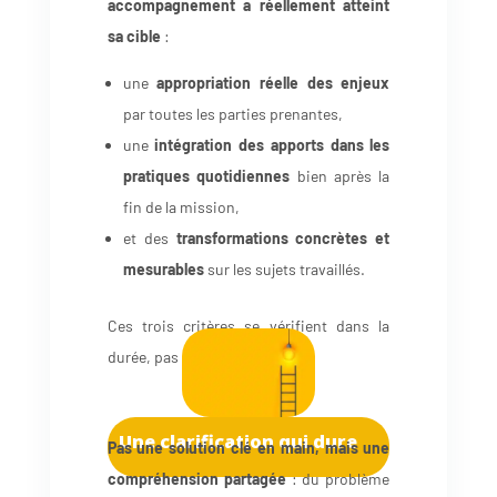
accompagnement a réellement atteint
sa cible
:
une
appropriation réelle des enjeux
par toutes les parties prenantes,
une
intégration des apports dans les
pratiques quotidiennes
bien après la
fin de la mission,
et des
transformations concrètes et
mesurables
sur les sujets travaillés.
Ces trois critères se vérifient dans la
durée, pas à chaud.
Une clarification qui dure
Pas une solution clé en main, mais une
compréhension partagée
: du problème